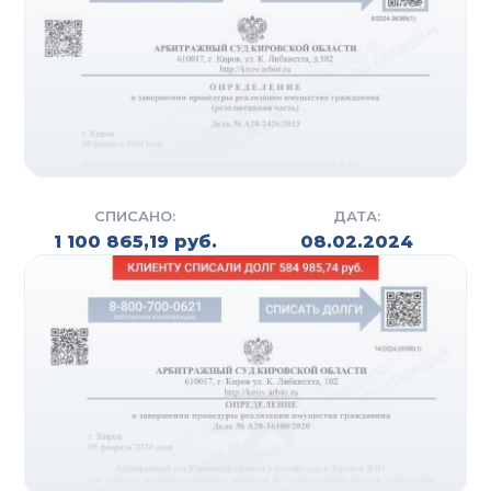
иск на банкротство. Также подготавливаются все
необходимые документы для подачи иска. Этим
могут заниматься специалисты компании (на
практике данный процесс занимает от 7 до 10
дней) либо сам должник, но в связи с
неопытностью у него на это может уйти гораздо
больше времени (в среднем от 1 до 3 месяцев).
СПИСАНО:
ДАТА:
После того, как собраны все справки и выписки,
1 100 865,19 руб.
08.02.2024
оплачены госпошлины и депозиты суда,
составляется исковое заявление.
Следующий этап – это регистрация искового
заявления на сайте Арбитражного суда. Суд
рассматривает, соответствует ли иск регламенту,
проверяет наличие всех необходимых
документов и (если все хорошо) назначает дату
заседания. На практике уже через 1,5-2 месяца
гражданин получает статус «банкрот».